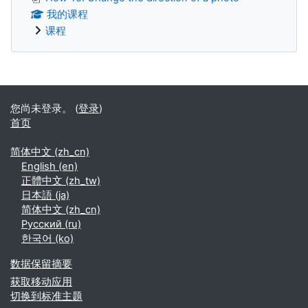
我的课程
课程
补充内容块
您尚未登录。 (
登录
)
首页
简体中文 ‎(zh_cn)‎
English ‎(en)‎
正體中文 ‎(zh_tw)‎
日本語 ‎(ja)‎
简体中文 ‎(zh_cn)‎
Русский ‎(ru)‎
한국어 ‎(ko)‎
‎数据保留摘要‎
获取移动应用
切换到标准主题