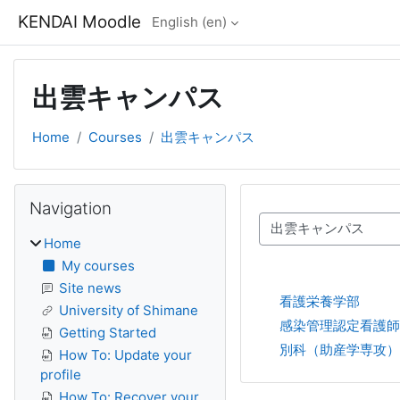
Skip to main content
KENDAI Moodle
English ‎(en)‎
出雲キャンパス
Home
Courses
出雲キャンパス
Blocks
Skip Navigation
Navigation
Course categories
Home
My courses
Site news
看護栄養学部
University of Shimane
感染管理認定看護師
Getting Started
別科（助産学専攻）
How To: Update your
profile
How To: Recover your