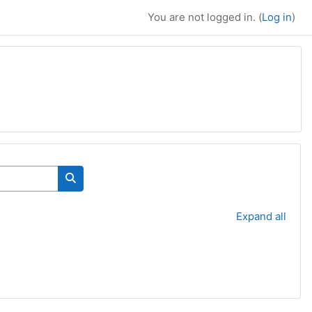
You are not logged in. (
Log in
)
Search courses
Expand all