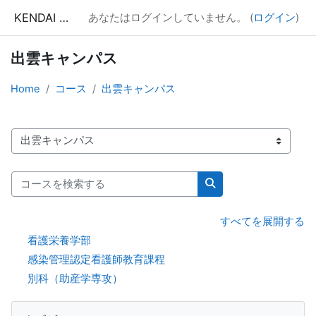
メインコンテンツへスキップする
KENDAI Moodle
あなたはログインしていません。 (
ログイン
)
出雲キャンパス
Home
コース
出雲キャンパス
コースカテゴリ
コースを検索する
コースを検索する
すべてを展開する
看護栄養学部
感染管理認定看護師教育課程
別科（助産学専攻）
ブロック
ナビゲーション をスキップする