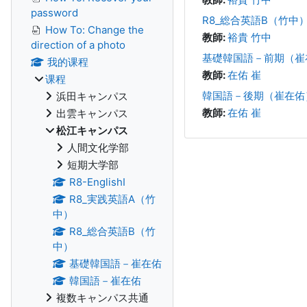
password
R8_総合英語B（竹中
How To: Change the
教師:
裕貴 竹中
direction of a photo
基礎韓国語－前期（崔
我的课程
教師:
在佑 崔
课程
韓国語－後期（崔在佑
浜田キャンパス
教師:
在佑 崔
出雲キャンパス
松江キャンパス
人間文化学部
短期大学部
R8-EnglishI
R8_実践英語A（竹
中）
R8_総合英語B（竹
中）
基礎韓国語－崔在佑
韓国語－崔在佑
複数キャンパス共通