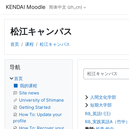
跳到主要内容
KENDAI Moodle
简体中文 ‎(zh_cn)‎
松江キャンパス
首页
课程
松江キャンパス
版块
跳过 导航
导航
课程类别
首页
我的课程
Site news
人間文化学部
University of Shimane
短期大学部
Getting Started
R8_英語I (汪)
How To: Update your
profile
R8_実践英語A（竹中
How To: Recover your
教師:
裕貴 竹中